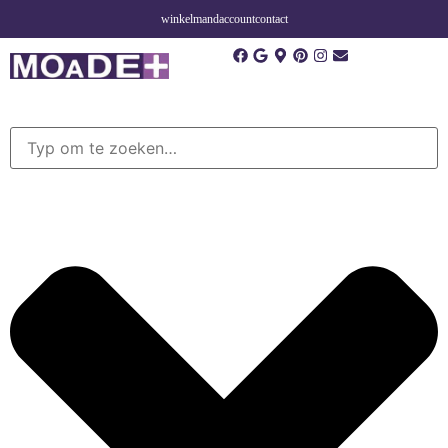
winkelmand
account
contact