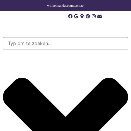
winkelmand
account
contact