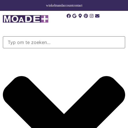
winkelmand
account
contact