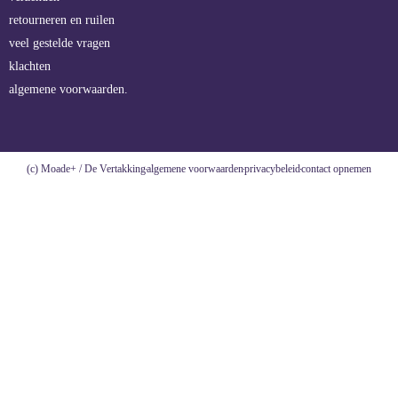
retourneren en ruilen
veel gestelde vragen
klachten
algemene voorwaarden.
(c) Moade+ / De Vertakking
algemene voorwaarden
privacybeleid
contact opnemen