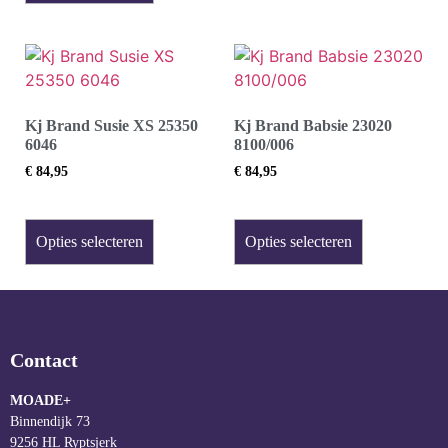
Kj Brand Susie XS 25350
Kj Brand Babsie 23020
6046
8100/006
€
84,95
€
84,95
Opties selecteren
Opties selecteren
Contact
MOADE+
Binnendijk 73
9256 HL Ryptsjerk