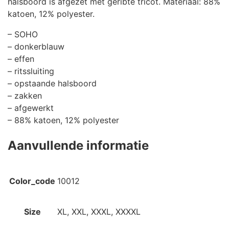
halsboord is afgezet met geribte tricot. Materiaal: 88%
katoen, 12% polyester.
– SOHO
– donkerblauw
– effen
– ritssluiting
– opstaande halsboord
– zakken
– afgewerkt
– 88% katoen, 12% polyester
Aanvullende informatie
Color_code
10012
Size
XL, XXL, XXXL, XXXXL