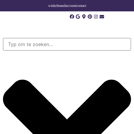
winkelmand
account
contact