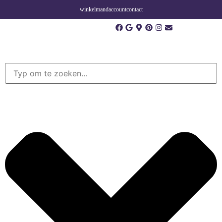
winkelmand
account
contact