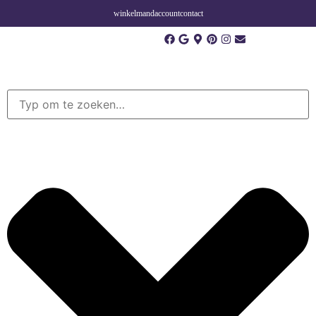
winkelmand
account
contact