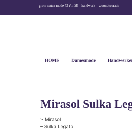
grote maten mode 42 t/m 58 – handwerk – woondecoratie
HOME
Damesmode
Handwerke
Mirasol Sulka Le
‘- Mirasol
– Sulka Legato