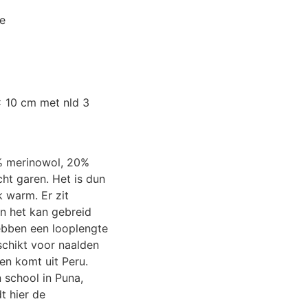
e
x 10 cm met nld 3
5% merinowol, 20%
cht garen. Het is dun
k warm. Er zit
n het kan gebreid
ebben een looplengte
schikt voor naalden
 en komt uit Peru.
 school in Puna,
t hier de