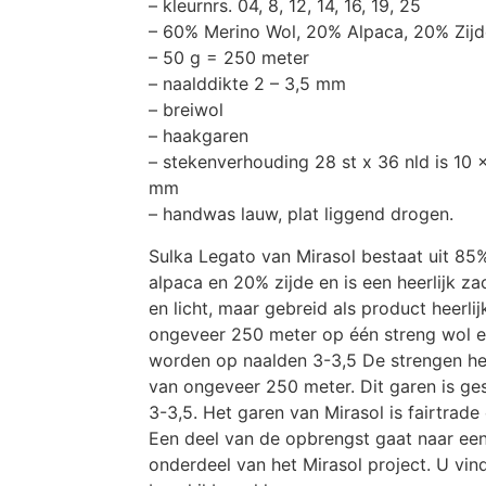
– kleurnrs. 04, 8, 12, 14, 16, 19, 25
– 60% Merino Wol, 20% Alpaca, 20% Zijd
– 50 g = 250 meter
– naalddikte 2 – 3,5 mm
– breiwol
– haakgaren
– stekenverhouding 28 st x 36 nld is 10 
mm
– handwas lauw, plat liggend drogen.
Sulka Legato van Mirasol bestaat uit 8
alpaca en 20% zijde en is een heerlijk za
en licht, maar gebreid als product heerlij
ongeveer 250 meter op één streng wol e
worden op naalden 3-3,5 De strengen h
van ongeveer 250 meter. Dit garen is ge
3-3,5. Het garen van Mirasol is fairtrade
Een deel van de opbrengst gaat naar een
onderdeel van het Mirasol project. U vind