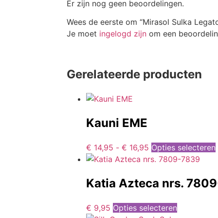
Er zijn nog geen beoordelingen.
Wees de eerste om “Mirasol Sulka Legat
Je moet
ingelogd zijn
om een beoordeling
Gerelateerde producten
Kauni EME
€
14,95
-
€
16,95
Opties selecteren
Katia Azteca nrs. 780
€
9,95
Opties selecteren