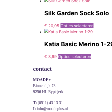
Silk Garden Sock Solo
€
20,95
Opties selecteren
Katia Basic Merino 1-2
€
3,99
Opties selecteren
contact
MOADE+
Binnendijk 73
9256 HL Ryptsjerk
T:
(0511) 43 13 31
I:
info@moadeplus.nl