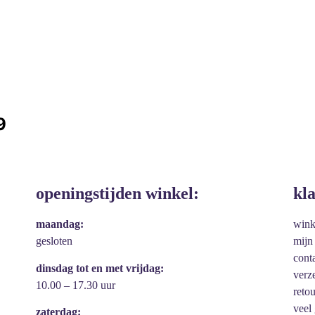
9
openingstijden winkel:
kl
maandag:
win
gesloten
mijn
cont
dinsdag tot en met vrijdag:
verz
10.00 – 17.30 uur
reto
veel
zaterdag: