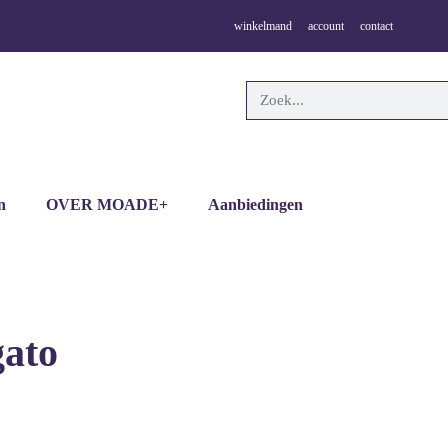
winkelmand
account
contact
n
OVER MOADE+
Aanbiedingen
gato