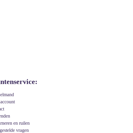
antenservice:
kelmand
 account
act
enden
urneren en ruilen
 gestelde vragen