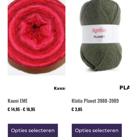
Kauni EME
Klatia Planet 3980-3989
€
14,95
-
€
16,95
€
3,85
Opties selecteren
Opties selecteren