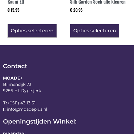
Kauni EQ
Silk Garden Sock alle kleuren
€
15,95
€
20,95
Opties selecteren
Opties selecteren
Contact
MOADE+
Binnendijk 73
9256 HL Ryptsjerk
T:
(0511) 43 13 31
I:
info@moadeplus.nl
Openingstijden Winkel:
maandag: