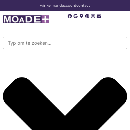
winkelmand
account
contact