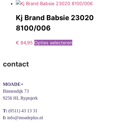
Kj Brand Babsie 23020
8100/006
€
84,95
Opties selecteren
contact
MOADE+
Binnendijk 73
9256 HL Ryptsjerk
T:
(0511) 43 13 31
I:
info@moadeplus.nl