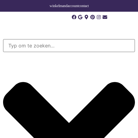
winkelmand
account
contact