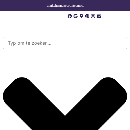
winkelmand
account
contact