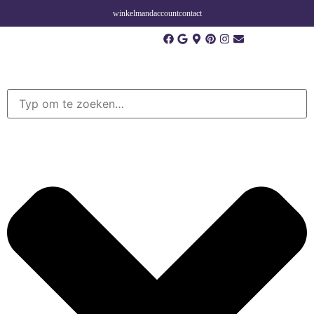
winkelmand
account
contact