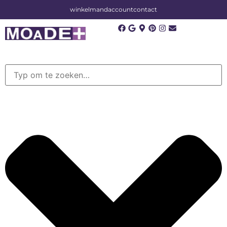
winkelmand
account
contact