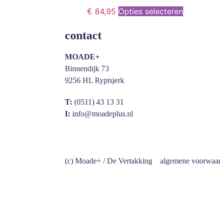
€
84,95
Opties selecteren
contact
MOADE+
Binnendijk 73
9256 HL Ryptsjerk
T:
(0511) 43 13 31
I:
info@moadeplus.nl
(c) Moade+ / De Vertakking
algemene voorwaa