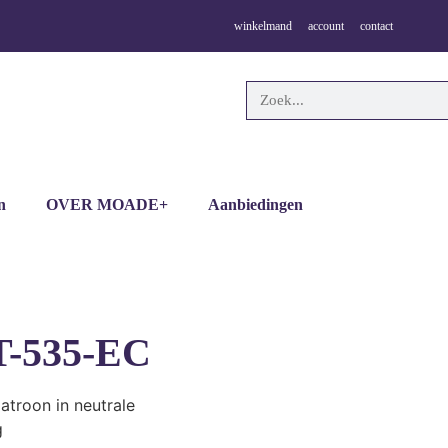
winkelmand
account
contact
n
OVER MOADE+
Aanbiedingen
 T-535-EC
atroon in neutrale
g