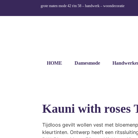
grote maten mode 42 t/m 58 – handwerk – woondecoratie
HOME
Damesmode
Handwerke
Kauni with roses
Tijdloos gevilt wollen vest met bloemenp
kleurtinten. Ontwerp heeft een ritssluitin