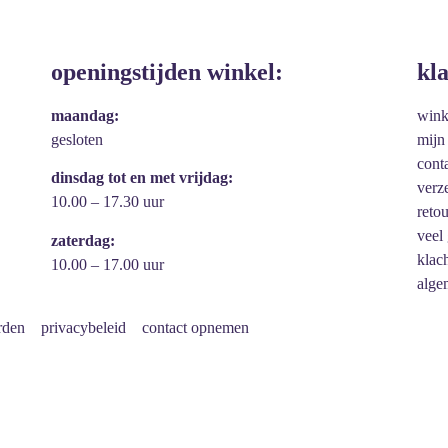
openingstijden winkel:
kl
maandag:
win
gesloten
mijn
cont
dinsdag tot en met vrijdag:
verz
10.00 – 17.30 uur
reto
veel
zaterdag:
klac
10.00 – 17.00 uur
alge
rden
privacybeleid
contact opnemen