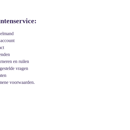
antenservice:
kelmand
 account
act
enden
urneren en ruilen
 gestelde vragen
hten
mene voorwaarden.