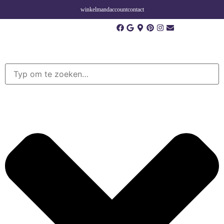
winkelmand
account
contact