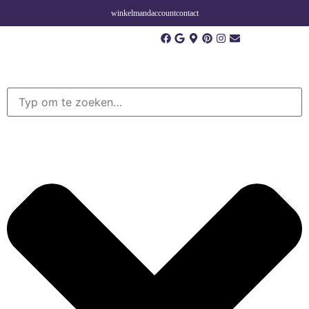
winkelmand
account
contact