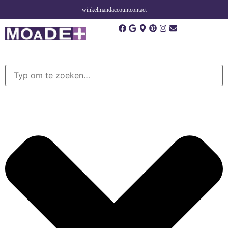
winkelmand
account
contact