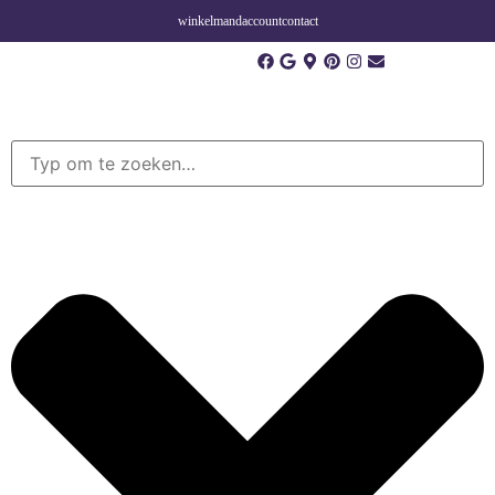
winkelmand
account
contact