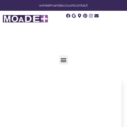
winkelmand
account
contact