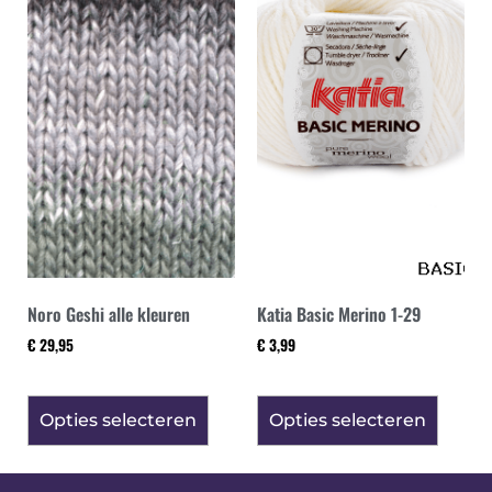
Noro Geshi alle kleuren
Katia Basic Merino 1-29
€
29,95
€
3,99
Opties selecteren
Opties selecteren