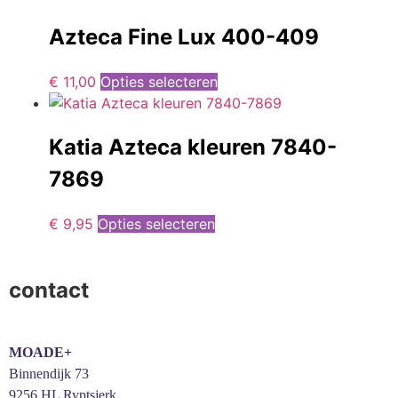
Azteca Fine Lux 400-409
€
11,00
Opties selecteren
Katia Azteca kleuren 7840-
7869
€
9,95
Opties selecteren
contact
MOADE+
Binnendijk 73
9256 HL Ryptsjerk