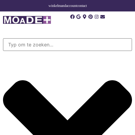
winkelmand
account
contact