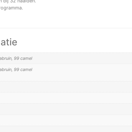
 bij 32 naalden.
programma.
atie
rrabruin, 99 camel
rrabruin, 99 camel