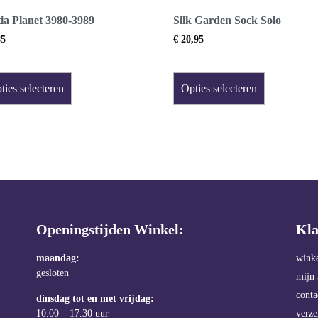
ia Planet 3980-3989
Silk Garden Sock Solo
85
€
20,95
ties selecteren
Opties selecteren
Openingstijden Winkel:
Kla
maandag:
wink
gesloten
mijn 
conta
dinsdag tot en met vrijdag:
10.00 – 17.30 uur
verz