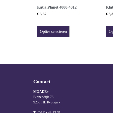
Katia Planet 4000-4012
Klat
€
3,85
€
3,
Opties selecteren
Op
Contact
MOADE+
Binnendijk 73
9256 HL Ryptsjerk
T:
(0511) 43 13 31