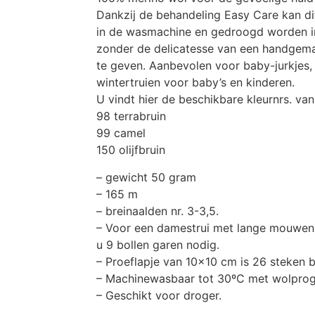
Dankzij de behandeling Easy Care kan d
in de wasmachine en gedroogd worden i
zonder de delicatesse van een handgema
te geven. Aanbevolen voor baby-jurkjes, 
wintertruien voor baby’s en kinderen.
U vindt hier de beschikbare kleurnrs. van
98 terrabruin
99 camel
150 olijfbruin
– gewicht 50 gram
– 165 m
– breinaalden nr. 3-3,5.
– Voor een damestrui met lange mouwen 
u 9 bollen garen nodig.
– Proeflapje van 10×10 cm is 26 steken b
– Machinewasbaar tot 30ºC met wolpro
– Geschikt voor droger.