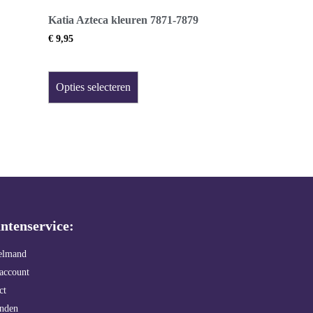
Katia Azteca kleuren 7871-7879
€
9,95
Opties selecteren
ntenservice:
elmand
account
ct
enden