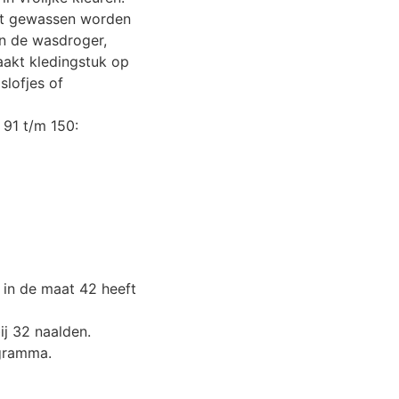
it gewassen worden
n de wasdroger,
akt kledingstuk op
slofjes of
 91 t/m 150:
in de maat 42 heeft
ij 32 naalden.
gramma.