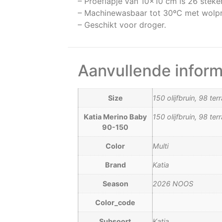
– Proeflapje van 10×10 cm is 26 steken
– Machinewasbaar tot 30ºC met wol
– Geschikt voor droger.
Aanvullende inform
Size
150 olijfbruin, 98 te
Katia Merino Baby
150 olijfbruin, 98 te
90-150
Color
Multi
Brand
Katia
Season
2026 NOOS
Color_code
Subsoort
Katia