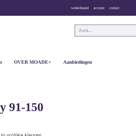
winkelmand
account
contact
n
OVER MOADE+
Aanbiedingen
y 91-150
n vrolijke kleuren.