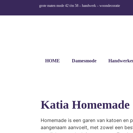
grote maten mode 42 t/m 58 – handwerk – woondecoratie
HOME
Damesmode
Handwerke
Katia Homemade 
Homemade is een garen van katoen en p
aangenaam aanvoelt, met zowel een beste