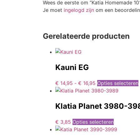
Wees de eerste om “Katia Homemade 101
Je moet
ingelogd zijn
om een beoordeling
Gerelateerde producten
Kauni EG
€
14,95
-
€
16,95
Opties selecteren
Klatia Planet 3980-39
€
3,85
Opties selecteren