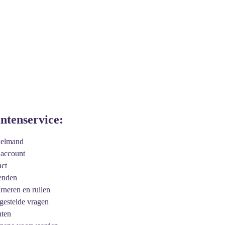
antenservice:
kelmand
 account
act
enden
urneren en ruilen
 gestelde vragen
hten