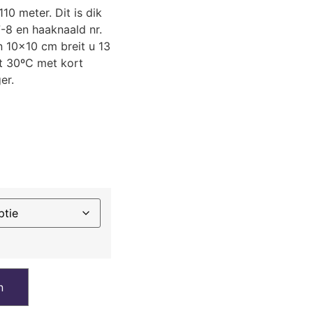
10 meter. Dit is dik
7-8 en haaknaald nr.
n 10×10 cm breit u 13
t 30ºC met kort
er.
n