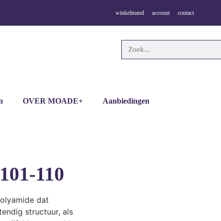
winkelmand
account
contact
n
OVER MOADE+
Aanbiedingen
101-110
olyamide dat
ndig structuur, als