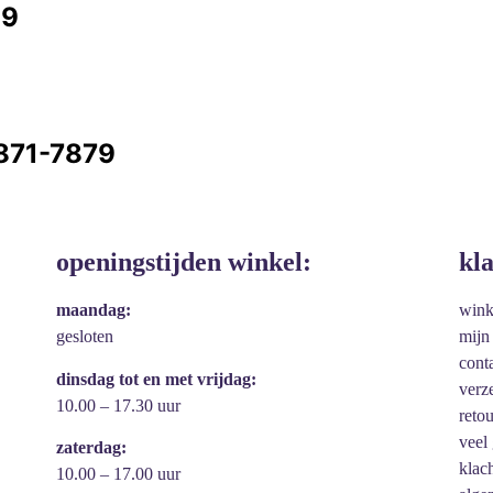
99
7871-7879
openingstijden winkel:
kl
maandag:
win
gesloten
mijn
cont
dinsdag tot en met vrijdag:
verz
10.00 – 17.30 uur
reto
veel
zaterdag:
klac
10.00 – 17.00 uur