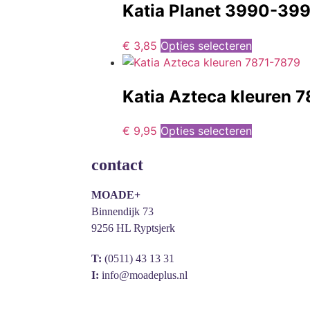
Katia Planet 3990-39
€
3,85
Opties selecteren
Katia Azteca kleuren 
€
9,95
Opties selecteren
contact
MOADE+
Binnendijk 73
9256 HL Ryptsjerk
T:
(0511) 43 13 31
I:
info@moadeplus.nl