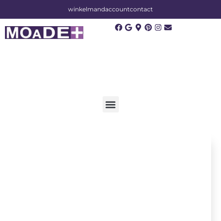
winkelmand
account
contact