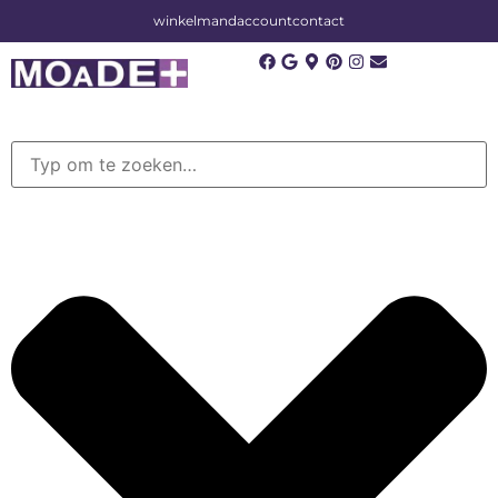
winkelmand
account
contact