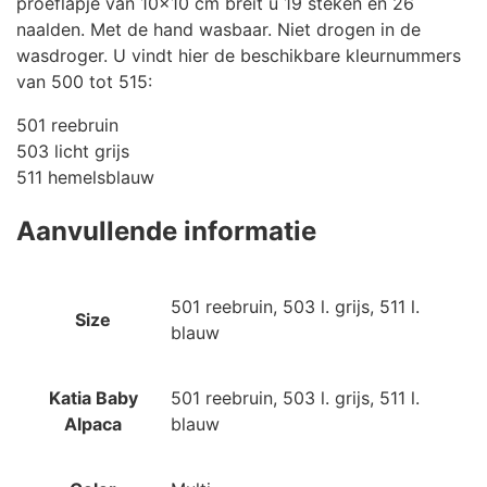
proeflapje van 10×10 cm breit u 19 steken en 26
naalden. Met de hand wasbaar. Niet drogen in de
wasdroger. U vindt hier de beschikbare kleurnummers
van 500 tot 515:
501 reebruin
503 licht grijs
511 hemelsblauw
Aanvullende informatie
501 reebruin, 503 l. grijs, 511 l.
Size
blauw
Katia Baby
501 reebruin, 503 l. grijs, 511 l.
Alpaca
blauw