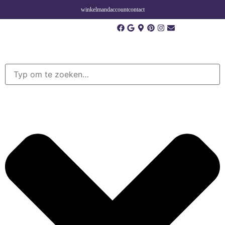
winkelmand
account
contact