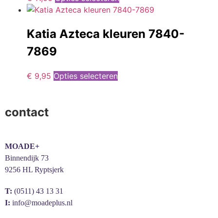
Katia Azteca kleuren 7840-
7869
€
9,95
Opties selecteren
contact
MOADE+
Binnendijk 73
9256 HL Ryptsjerk
T:
(0511) 43 13 31
I:
info@moadeplus.nl