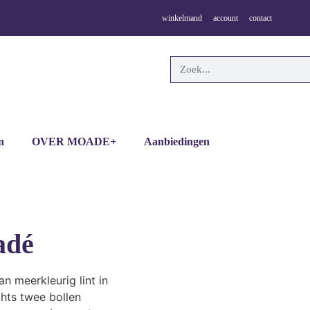
winkelmand
account
contact
n
OVER MOADE+
Aanbiedingen
adé
n meerkleurig lint in
chts twee bollen