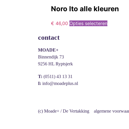
Noro Ito alle kleuren
€
46,00
Opties selecteren
contact
MOADE+
Binnendijk 73
9256 HL Ryptsjerk
T:
(0511) 43 13 31
I:
info@moadeplus.nl
(c) Moade+ / De Vertakking
algemene voorwaa