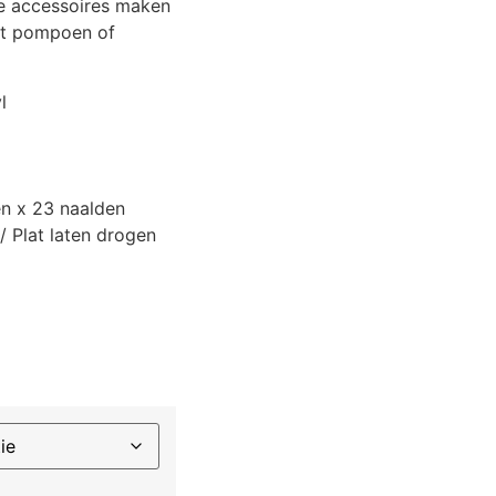
ke accessoires maken
et pompoen of
l
en x 23 naalden
 Plat laten drogen