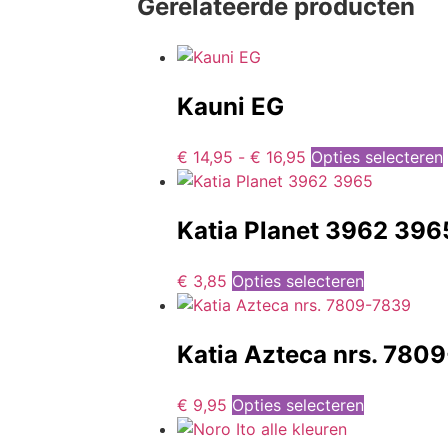
Gerelateerde producten
Kauni EG
€
14,95
-
€
16,95
Opties selecteren
Katia Planet 3962 396
€
3,85
Opties selecteren
Katia Azteca nrs. 780
€
9,95
Opties selecteren