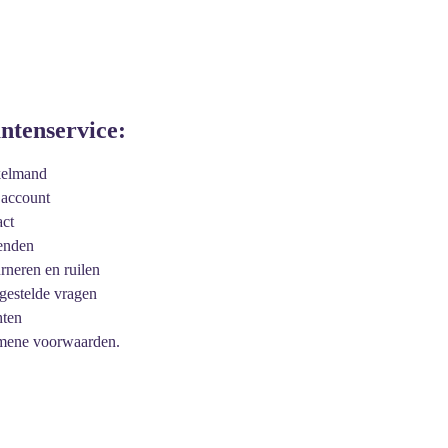
antenservice:
kelmand
 account
act
enden
urneren en ruilen
 gestelde vragen
hten
mene voorwaarden.