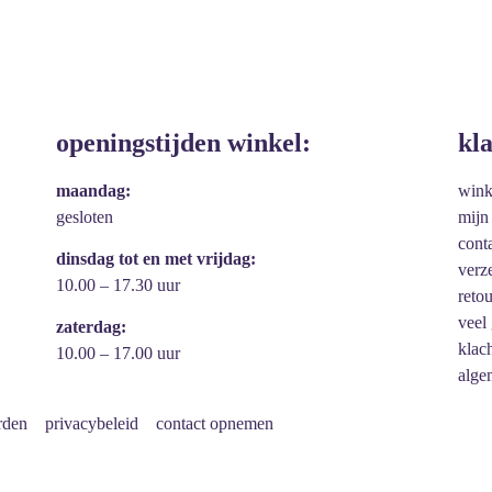
openingstijden winkel:
kl
maandag:
win
gesloten
mijn
cont
dinsdag tot en met vrijdag:
verz
10.00 – 17.30 uur
reto
veel
zaterdag:
klac
10.00 – 17.00 uur
alge
rden
privacybeleid
contact opnemen