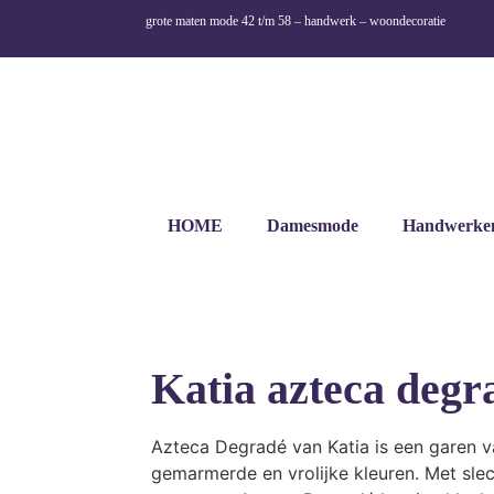
grote maten mode 42 t/m 58 – handwerk – woondecoratie
HOME
Damesmode
Handwerke
Katia azteca degr
Azteca Degradé van Katia is een garen va
gemarmerde en vrolijke kleuren. Met sle