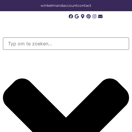
winkelmand
account
contact