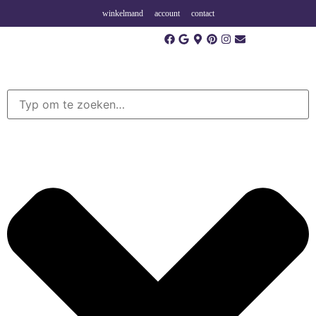
winkelmand
account
contact