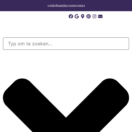
winkelmand
account
contact