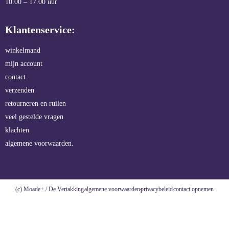
10.00 – 17.00 uur
Klantenservice:
winkelmand
mijn account
contact
verzenden
retourneren en ruilen
veel gestelde vragen
klachten
algemene voorwaarden.
(c) Moade+ / De Vertakking
algemene voorwaarden
privacybeleid
contact opnemen