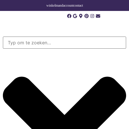
winkelmand
account
contact