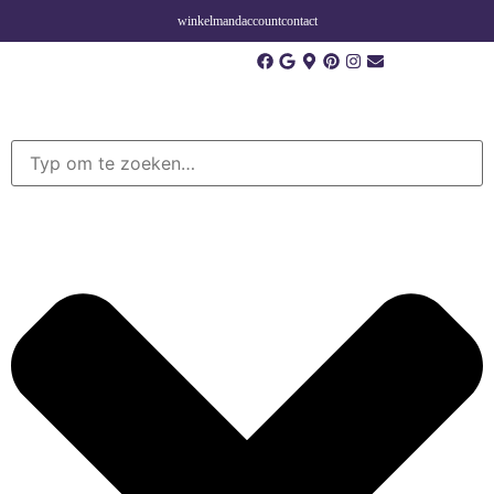
winkelmand
account
contact