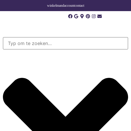
winkelmand
account
contact