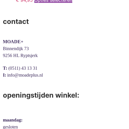
€
94,95
Opties selecteren
contact
MOADE+
Binnendijk 73
9256 HL Ryptsjerk
T:
(0511) 43 13 31
I:
info@moadeplus.nl
openingstijden winkel:
maandag:
gesloten