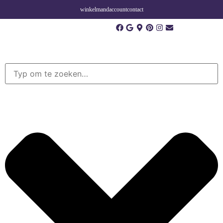
winkelmand
account
contact