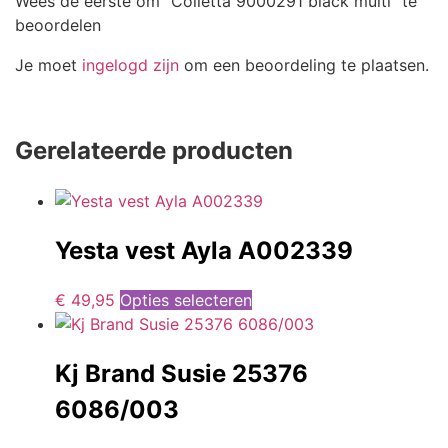
Wees de eerste om “Colletta 9000291 black multi” te
beoordelen
Je moet
ingelogd zijn
om een beoordeling te plaatsen.
Gerelateerde producten
Yesta vest Ayla A002339
€
49,95
Opties selecteren
Kj Brand Susie 25376
6086/003