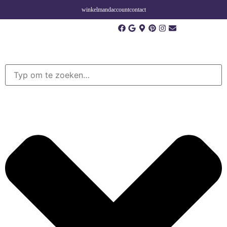
winkelmand
account
contact