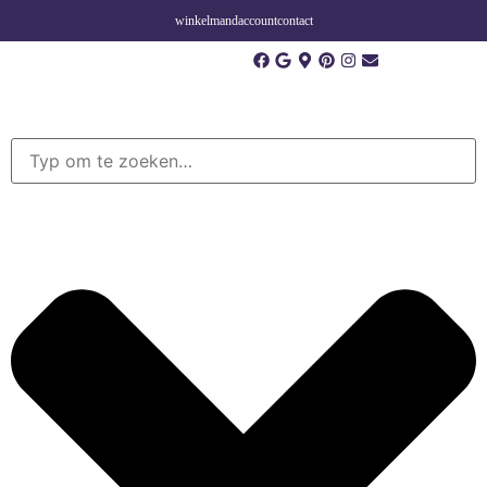
winkelmand
account
contact