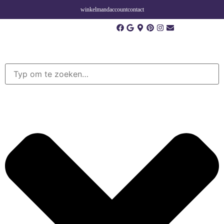
winkelmand
account
contact