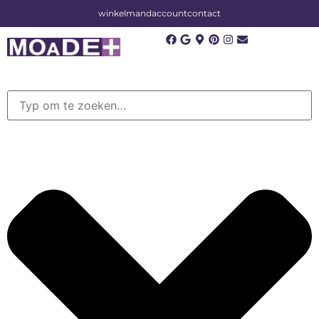
winkelmand
account
contact