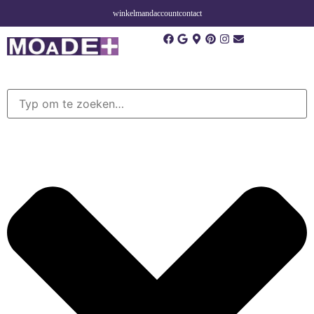
winkelmand
account
contact