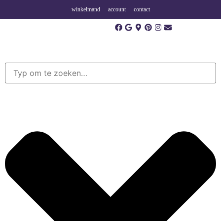
winkelmand
account
contact