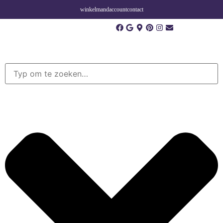
winkelmand
account
contact