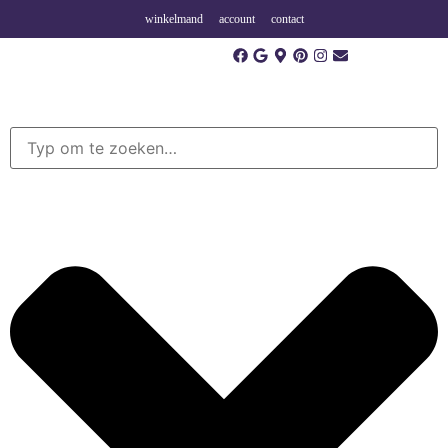
winkelmand
account
contact