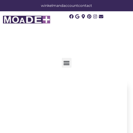
winkelmand
account
contact