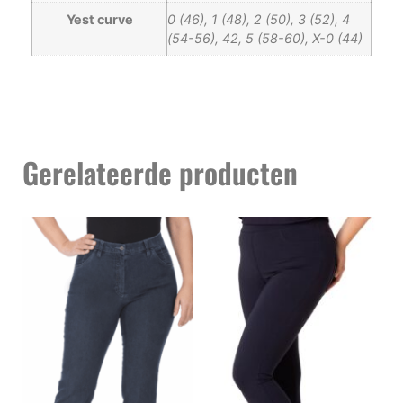
Yest curve
0 (46), 1 (48), 2 (50), 3 (52), 4
(54-56), 42, 5 (58-60), X-0 (44)
Gerelateerde producten