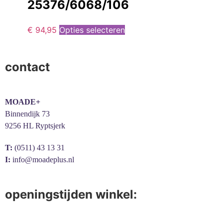
25376/6068/106
€
94,95
Opties selecteren
contact
MOADE+
Binnendijk 73
9256 HL Ryptsjerk
T:
(0511) 43 13 31
I:
info@moadeplus.nl
openingstijden winkel: