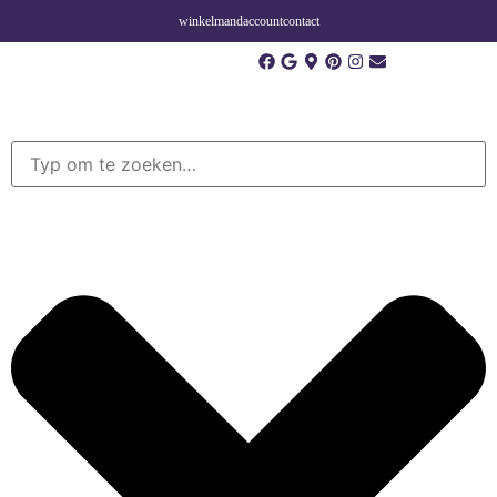
winkelmand
account
contact