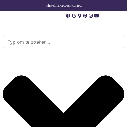
winkelmand
account
contact