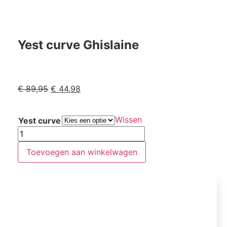
Yest curve Ghislaine
€
89,95
€
44,98
Wissen
Yest curve
Toevoegen aan winkelwagen