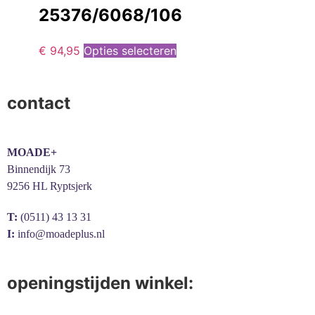
25376/6068/106
€
94,95
Opties selecteren
contact
MOADE+
Binnendijk 73
9256 HL Ryptsjerk
T:
(0511) 43 13 31
I:
info@moadeplus.nl
openingstijden winkel: