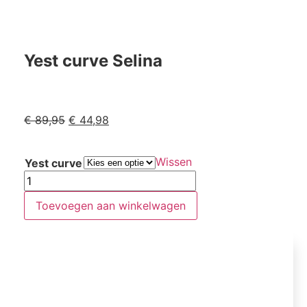
Yest curve Selina
€
89,95
€
44,98
Wissen
Yest curve
Toevoegen aan winkelwagen