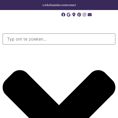
winkelmand
account
contact