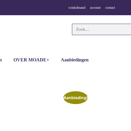
winkelmand
account
contact
n
OVER MOADE+
Aanbiedingen
Aanbieding!