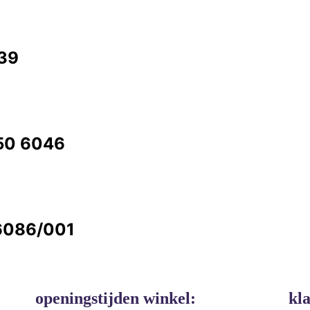
339
350 6046
 6086/001
openingstijden winkel:
kl