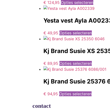
€
124,95
Opties selecteren
Yesta vest Ayla A002
€
49,95
Opties selecteren
Kj Brand Susie XS 25
€
89,95
Opties selecteren
Kj Brand Susie 25376
€
94,95
Opties selecteren
contact