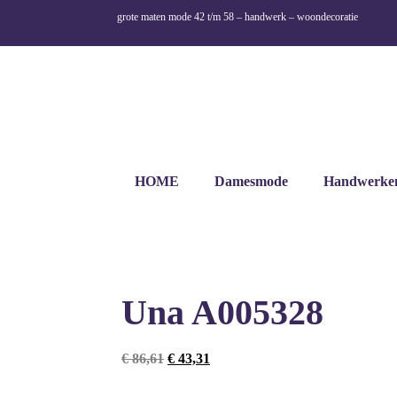
grote maten mode 42 t/m 58 – handwerk – woondecoratie
HOME
Damesmode
Handwerke
Una A005328
€
86,61
€
43,31