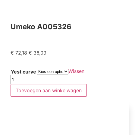
Umeko A005326
€
72,18
€
36,09
Wissen
Yest curve
Toevoegen aan winkelwagen