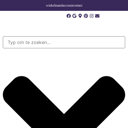
winkelmand
account
contact