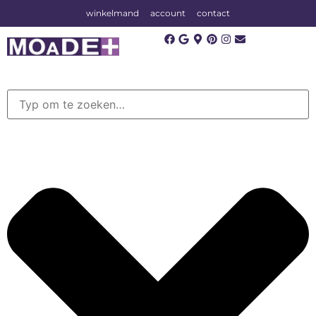
winkelmand
account
contact