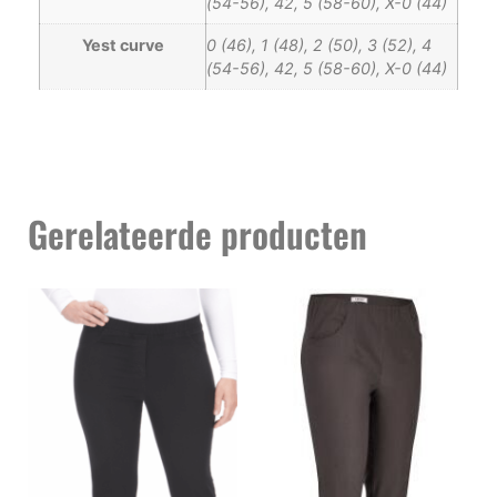
(54-56), 42, 5 (58-60), X-0 (44)
Yest curve
0 (46), 1 (48), 2 (50), 3 (52), 4
(54-56), 42, 5 (58-60), X-0 (44)
Gerelateerde producten