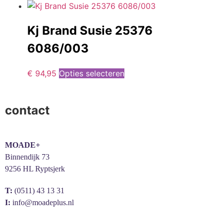
Kj Brand Susie 25376
6086/003
€
94,95
Opties selecteren
contact
MOADE+
Binnendijk 73
9256 HL Ryptsjerk
T:
(0511) 43 13 31
I:
info@moadeplus.nl