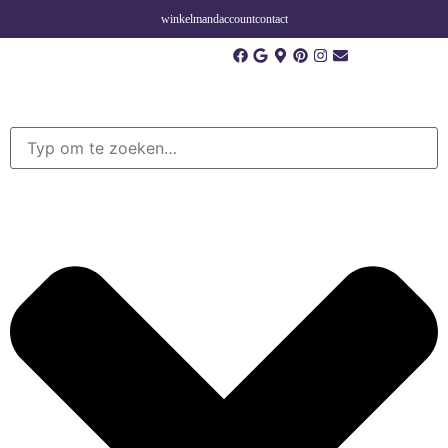
winkelmand
account
contact