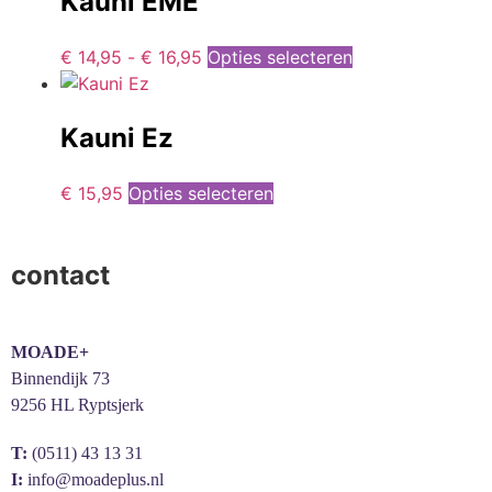
Kauni EME
€
14,95
-
€
16,95
Opties selecteren
Kauni Ez
€
15,95
Opties selecteren
contact
MOADE+
Binnendijk 73
9256 HL Ryptsjerk
T:
(0511) 43 13 31
I:
info@moadeplus.nl