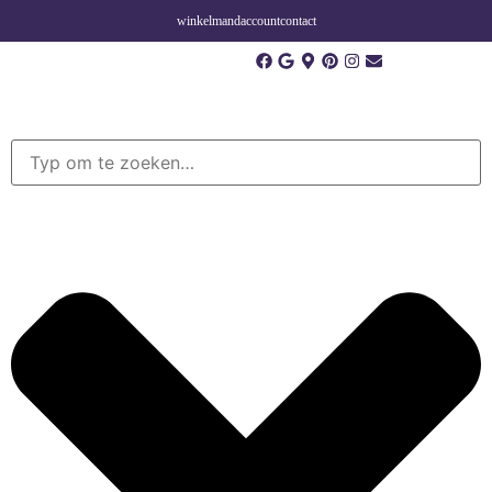
winkelmand
account
contact