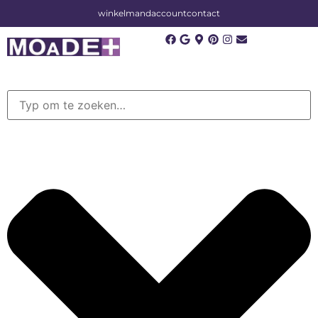
winkelmand
account
contact